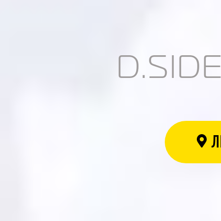
D.SID
Л