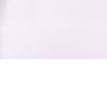
D.side - школа танців в центрі Києва Кожен з нас вв
танців в центрі для тих, хто тільки почав танцювати
танцювати, бути в курсі останніх танцювальних напр
поспілкуватися, весело і приємно провести час. Влас
розвитком і підтримкою культури танців в Києві. Ми 