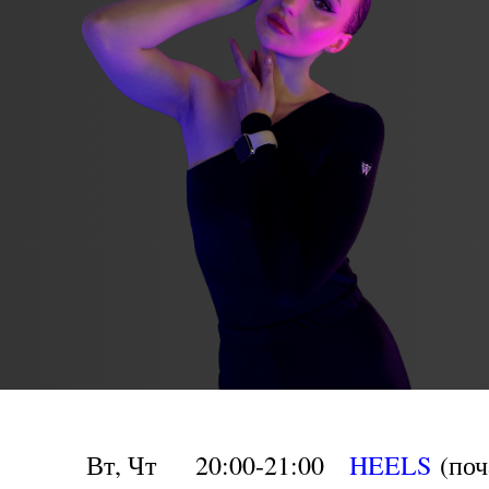
Вт, Чт
20:00-21:00
HEELS
(
поч